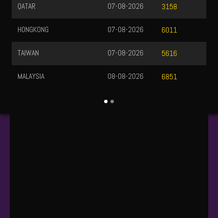
QATAR
07-08-2026
3158
HONGKONG
07-08-2026
6011
TAIWAN
07-08-2026
5616
MALAYSIA
08-08-2026
6851