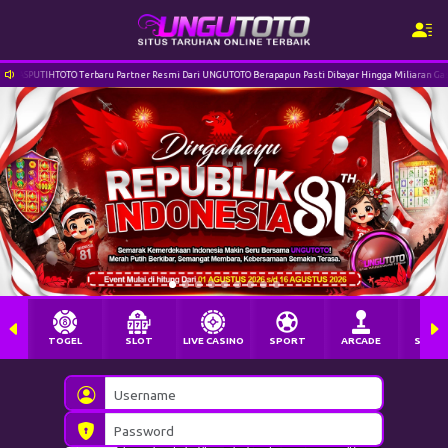
MASPUTIHTOTO Terbaru Partner Resmi Dari UNGUTOTO Berapapun Pasti Dibayar Hingga Miliaran Gasken
TOGEL
SLOT
LIVE CASINO
SPORT
ARCADE
SABU