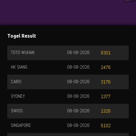
Togel Result
TOTO WUHAN
08-08-2026
6301
HK SIANG
08-08-2026
2476
CAIRO
08-08-2026
3176
SYDNEY
08-08-2026
1377
SWISS
08-08-2026
1326
SINGAPORE
08-08-2026
5102