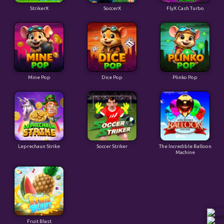
StrikerX
SoccerX
FlyX Cash Turbo
Mine Pop
Dice Pop
Plinko Pop
Leprechaun Strike
Soccer Striker
The Incredible Balloon
Machine
Fruit Blast